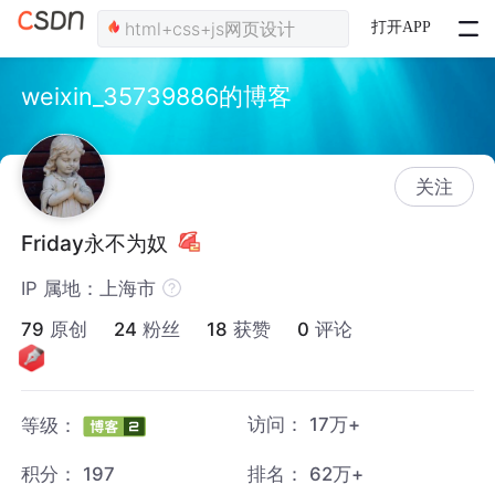
打开APP
weixin_35739886的博客
关注
Friday永不为奴
IP 属地：上海市
79
原创
24
粉丝
18
获赞
0
评论
访问：
17万+
等级：
积分：
197
排名：
62万+