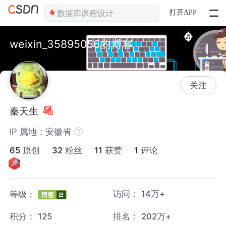
打开APP
weixin_35895056的博客
关注
秦天生
IP 属地：安徽省
65
原创
32
粉丝
11
获赞
1
评论
访问：
14万+
等级：
积分：
125
排名：
202万+