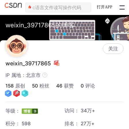
打开APP
weixin_39717865的博客
关注
weixin_39717865
IP 属地：北京市
158
原创
50
粉丝
46
获赞
0
评论
访问：
34万+
等级：
积分：
598
排名：
27万+