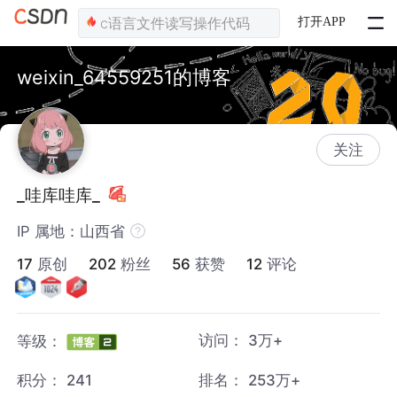
打开APP
weixin_64559251的博客
关注
_哇库哇库_
IP 属地：山西省
17
原创
202
粉丝
56
获赞
12
评论
访问：
3万+
等级：
积分：
241
排名：
253万+