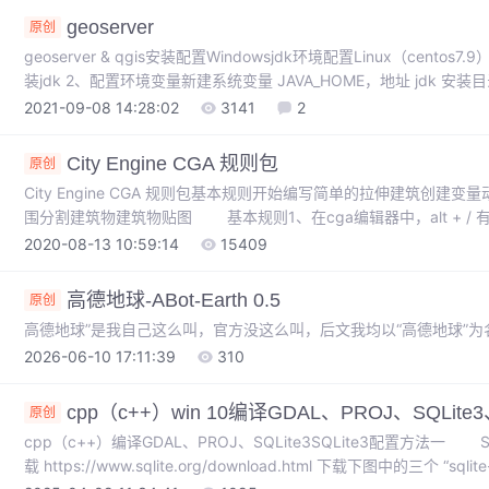
geoserver
原创
geoserver & qgis安装配置Windowsjdk环境配置Linux（cent
装jdk 2、配置环境变量新建系统变量 JAVA_HOME，地址 jdk 安装目录
2021-09-08 14:28:02
3141
2
City Engine CGA 规则包
原创
City Engine CGA 规则包基本规则开始编写简单的拉伸建筑创建变
围分割建筑物建筑物贴图 基本规则1、在cga编辑器中，alt + / 有智能提示
定义属性extrude(height)、extrude(axisWorld, height) —— 拉伸co
2020-08-13 10:59:14
15409
高德地球-ABot-Earth 0.5
原创
高德地球”是我自己这么叫，官方没这么叫，后文我均以“高德地球”
2026-06-10 17:11:39
310
cpp（c++）win 10编译GDAL、PROJ、SQLite3、cu
原创
cpp（c++）编译GDAL、PROJ、SQLite3SQLite3配置方法一 S
载 https://www.sqlite.org/download.html 下载下图中的三个 “sqlite-a