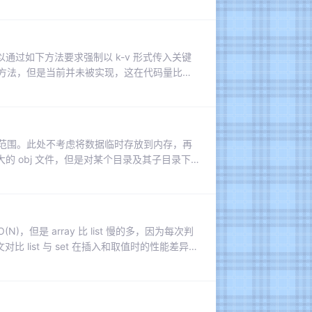
过如下方法要求强制以 k-v 形式传入关键
个方法，但是当前并未被实现，这在代码量比较
外的 bug。这一条是为了让代码可以方便、
的返回值，或者快速获取返回值所具有的属性、
的值域范围。此处不考虑将数据临时存放到内存，再
 obj 文件，但是对某个目录及其子目录下
只是对一个单 obj 文件统计值域则建议使用
数，所以不考虑内存换时间的操作。测试环
(N)，但是 array 比 list 慢的多，因为每次判
对比 list 与 set 在插入和取值时的性能差异，
别大，内存需要谨慎分配的场景，其他场景均
身的操作，若在这些操作之外还有额外操作，主要重点