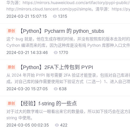
华为源：https://mirrors.huaweicloud.com/artifactory/pypi-pub
http://mirrors.cloud.tencent.com/pypi/simple。清华源：https://
https://mirrors.aliyun.com/pypi/simple。豆瓣源：https://pypi.do
2024-03-21 15:07:15
1315
【Python】Pycharm 的 python_stubs
原创
这个 bug 就是，他在生成存根的时候，并没有按照库的版本去及时的
Cython 编译而来的库，因为这种库是没有纯 Python 库那种入口文
存根，但是没有版本管理就很 der。有自己维护库又实用 pycharm
2024-03-21 14:33:46
1770
出接口了，并且在 Python 中也可以正常使用，但是 Pycharm 
【Python】2FA下上传包到 PYPI
原创
从 2024 年开始 PYPI 账号需要 2FA 验证才能登录，包括对自
成。对自己库的操作需要使用如下验证方式（二选一）1、进入自己项目 —> Settin
xxx。windows 在 cmd 中使用。切换到 home 目录创建。文件
2024-03-20 15:27:05
638
home 目录。2、创建 token。
【经验】f-string 的一些点
原创
对于过大的数字难以一眼看出来它的数量级，所以如下技巧会在这方面有所帮助
string 中使用。
2024-03-05 00:02:35
422