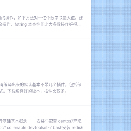
一个非常耗时的操作，如下方法对一亿个数字取最大值。建
，fstring 本身性能比大多数操作好得
pathlib 进行路径处理。当需要进行大量的字符
string 进行格式化，比进行 round() 操作
式。源码编译出来的默认基本不带几个插件，包括保
导出格式。下载编译好的版本，插件比较多。
启后台运行基础基本概念 安装与配置 centos7环境
gcc* scl enable devtoolset-7 bash安装 redis6