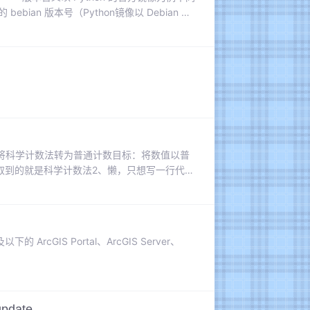
 bebian 版本号（Python镜像以 Debian 为
 来将科学计数法转为普通计数目标：将数值以普
，获取到的就是科学计数法2、懒，只想写一行代
-0.00010158695658901706,
以下的 ArcGIS Portal、ArcGIS Server、
pdate