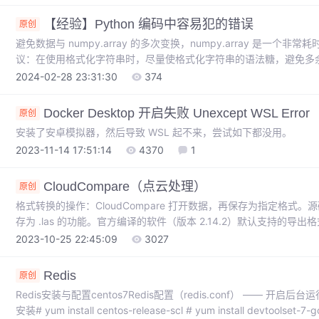
【经验】Python 编码中容易犯的错误
原创
避免数据与 numpy.array 的多次变换，numpy.array 是
议：在使用格式化字符串时，尽量使格式化字符串的语法糖，避免多余操作
多。直接使用字符串拼接或者 fstring 的方式很容易出错，建议使用 
2024-02-28 23:31:30
374
串拼接时，使用 io.StringIO 而非直接对字符串进行操作，如下直接使用 f
要快四倍以上。
Docker Desktop 开启失败 Unexcept WSL Error
原创
安装了安卓模拟器，然后导致 WSL 起不来，尝试如下都没用。
2023-11-14 17:51:14
4370
1
CloudCompare（点云处理）
原创
格式转换的操作：CloudCompare 打开数据，再保存为指定格
存为 .las 的功能。官方编译的软件（版本 2.14.2）默认支持的
2023-10-25 22:45:09
3027
Redis
原创
Redis安装与配置centos7Redis配置（redis.conf） —— 开
安装# yum install centos-release-scl # yum install devtoolset-7-