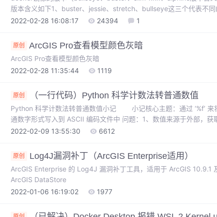
版本含义如下1、buster、jessie、stretch、bullseye这三个代表不同的
基础）buster —— debian 10stretch —— debian 9jes
2022-02-28 16:08:17
24394
1
ArcGIS Pro查看模型颜色灰暗
原创
ArcGIS Pro查看模型颜色灰暗
2022-02-28 11:35:44
1119
（一行代码）Python 科学计数法转普通数值
原创
Python 科学计数法转普通数值小记 小记核心主题：通过 ‘%f’
通数字形式写入到 ASCII 编码文件中 问题：1、数值来源于外部
码。不想用字符串再做正则匹配，再重新补全数值 解决：1、获取到的数据如下[(
2022-02-09 13:55:30
6612
-3.
Log4J漏洞补丁（ArcGIS Enterprise适用）
原创
ArcGIS Enterprise 的 Log4J 漏洞补丁工具，适用于 ArcGIS 10.9.1 及
ArcGIS DataStore
2022-01-06 16:19:02
1977
（已解决）Docker Desktop 报错 WSL 2 Kernel u
原创