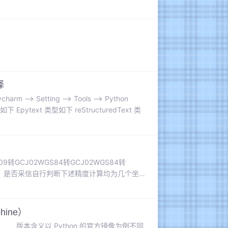
）
择
Setting —> Tools —> Python
类型如下 Epytext 类型如下 reStructuredText 类
转GCJ02WGS84转GCJ02WGS84转
，是否采信自行判断下述精度计算均为几个坐
，所以误差以数量级进行提供 先上结论：若可
hine）
ne版本含义 版本含义以 Python 的官方镜像为例不同