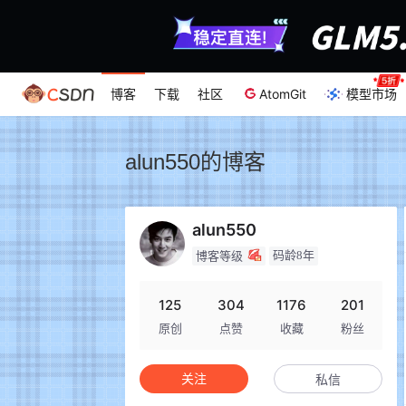
博客
下载
社区
AtomGit
模型市场
alun550的博客
alun550
码龄8年
博客等级
125
304
1176
201
原创
点赞
收藏
粉丝
关注
私信