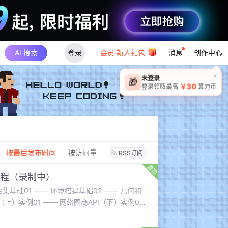
AI 搜索
登录
会员·新人礼包
消息
创作中心
×
未登录
🎁
￥30
登录领取最高
算力币
：
按最后发布时间
按访问量
RSS订阅
y 教程（录制中）
视频合集基础01 —— 环境搭建基础02 —— 几何和
（上）实例01 —— 网络图商API（下）实例01
 —— 环境搭