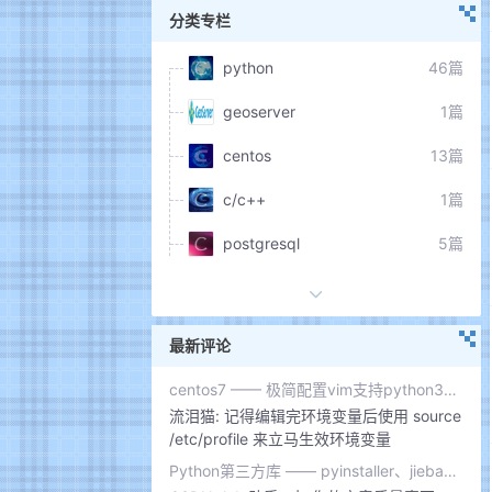
分类专栏
python
46篇
geoserver
1篇
centos
13篇
c/c++
1篇
postgresql
5篇
linux
17篇
操作系统
8篇
最新评论
ArcGIS
11篇
centos7 —— 极简配置vim支持python3智能补全、代码颜色、折叠等
流泪猫:
记得编辑完环境变量后使用 source
docker
4篇
/etc/profile 来立马生效环境变量
arcpy
6篇
Python第三方库 —— pyinstaller、jieba、wordcloud、pipenv、tabulate、QRcode