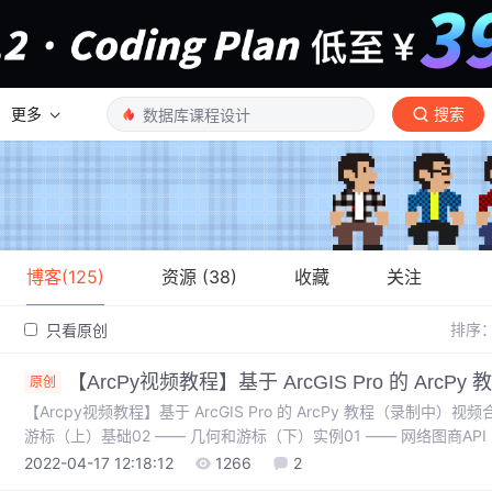
更多
搜索
博客(125)
资源 (38)
收藏
关注
排序
只看原创
【ArcPy视频教程】基于 ArcGIS Pro 的 ArcP
原创
【Arcpy视频教程】基于 ArcGIS Pro 的 ArcPy 教程（录制中）
游标（上）基础02 —— 几何和游标（下）实例01 —— 网络图商API
—— 网络图商API（补） 视频合集本系列视频完全免费 基础01
2022-04-17 12:18:12
1266
2