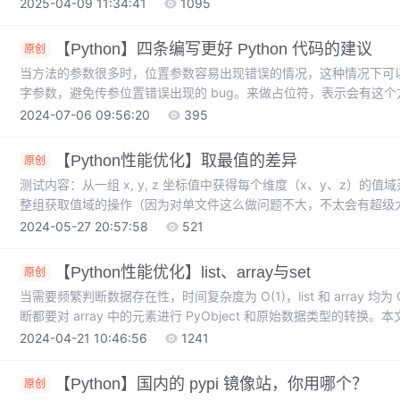
win64-x64-3380200.zip”、“sqli
2025-04-09 11:34:41
1095
【Python】四条编写更好 Python 代码的建议
原创
当方法的参数很多时，位置参数容易出现错误的情况，这种情况下可以通
字参数，避免传参位置错误出现的 bug。来做占位符，表示会有这
小的时候还好，当代码量变大很有可能会忘记这个从而引发一些预料之
2024-07-06 09:56:20
395
快速的被阅读，并且在 IDE 中也会有相关的智能提示帮助减少错误
方法。
【Python性能优化】取最值的差异
原创
测试内容：从一组 x, y, z 坐标值中获得每个维度（x、y、z）
整组获取值域的操作（因为对单文件这么做问题不大，不太会有超级大的
所有 obj 数据获取一个跨文件的值域范围时，很容易撑爆内存），如果
2024-05-27 20:57:58
521
内存来换运算时间，但是这个测试点只是我的处理流程中一个原子函
境：python 3.11、win 11、debian 11(docker)
【Python性能优化】list、array与set
原创
当需要频繁判断数据存在性，时间复杂度为 O(1)，list 和 array 均为 O
断都要对 array 中的元素进行 PyObject 和原始数据类型的转换。本文
以提供一条什么时候该选择什么数据类型的建议。，除非是数据量特
2024-04-21 10:46:56
1241
建议使用 list 而非 array。注意：上述总结中仅涉及对容器自
注意。
【Python】国内的 pypi 镜像站，你用哪个？
原创