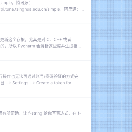
lic/simple。腾讯源：
pypi.tuna.tsinghua.edu.cn/simple。阿里源：
ubanio.com/simple。
更新这个存根，尤其是对 C、C++ 或者
件的，所以 Pycharm 会解析这些库并生成相应
 的人可能会遇到相同问题，在 C++ 中已经暴露
就是没有智能提示，还会标黄恶心你。
己库进行操作也无法再通过账号/密码验证的方式完
gs —> Create a token for
，并添加 token。官方对受信任发布者的描述，查看
。让 f-string 给你写表达式，在 f-