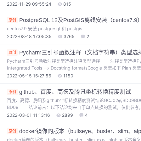
2022-11-29 09:55:24
815
PostgreSQL 12及PostGIS离线安装（centos7.9
原创
centos7.9 安装 postgresql 和 postgis
2022-08-18 17:05:35
3765
2
Pycharm三引号函数注释（文档字符串）类型选
原创
Pycharm三引号函数注释类型选择注释类型选择 注释类型选择Pycharm —> 
Intergrated Tools —> Docstring formatsGoogle 类型如下 Plan 
2022-05-15 15:27:56
1150
github、百度、高德及腾讯坐标转换精度测试
原创
百度、高德、腾讯及github坐标转换精度测试结论GCJ02转BD09BD09
BD09 结论前言：以下结论均来自于单点转换的测试，仅供参考
标系之间两两计算，并未使用任何一个作为基准，具体数值存在不同
2022-03-01 11:13:16
2899
4
接受分米及以下级别的误差，可直接使用 git
docker镜像的版本（bullseye、buster、slim、alp
原创
docker镜像的版本（bullseye、buster、slim-xxx、alphi