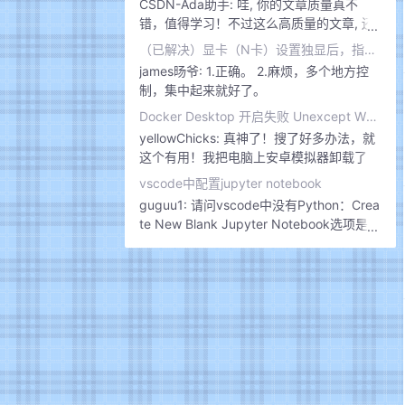
CSDN-Ada助手:
哇, 你的文章质量真不
pyqt5
5篇
错，值得学习！不过这么高质量的文章, 还
值得进一步提升, 以下的改进点你可以参考
GIS
1篇
（已解决）显卡（N卡）设置独显后，指定程序依旧使用集显渲染
下: (1)提升标题与正文的相关性。
james旸爷:
1.正确。 2.麻烦，多个地方控
ArcGIS Server
3篇
制，集中起来就好了。
Docker Desktop 开启失败 Unexcept WSL Error
git
1篇
yellowChicks:
真神了！搜了好多办法，就
这个有用！我把电脑上安卓模拟器卸载了
cityengine
1篇
vscode中配置jupyter notebook
mysql8
4篇
guguu1:
请问vscode中没有Python：Crea
te New Blank Jupyter Notebook选项是为
jupyter notebook
3篇
什么呀 前置步骤：利用anaconda在虚拟环
境中安装了Jupyter后，并在VSCode中选
ubuntu
2篇
择了相关的虚拟环境，在终端运行了jupyte
rnote book直接跳转了网页jupyter，
oracle
8篇
vscode
2篇
vmware
4篇