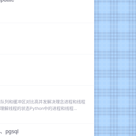
rency）队列和缓冲区对比高并发解决理念进程和线程
与线程的理解线程的状态Python中的进程和线程
情在同时进行（真同时并非时间切片），如多核...
、pgsql