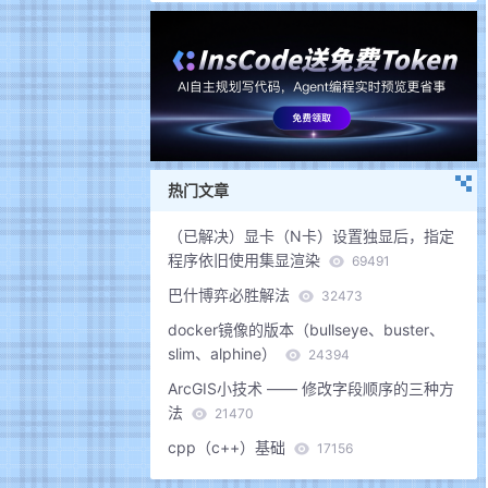
热门文章
（已解决）显卡（N卡）设置独显后，指定
程序依旧使用集显渲染
69491
巴什博弈必胜解法
32473
docker镜像的版本（bullseye、buster、
slim、alphine）
24394
ArcGIS小技术 —— 修改字段顺序的三种方
法
21470
cpp（c++）基础
17156