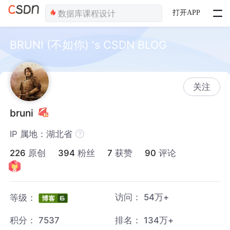
打开APP
BRUNI (不如你) 's CSDN BLOG
关注
bruni
IP 属地：湖北省
226
原创
394
粉丝
7
获赞
90
评论
访问：
54万+
等级：
积分：
7537
排名：
134万+