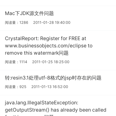
Mac下JDK源文件问题
阅读量：1286
2011-01-28 19:40:00
CrystalReport: Register for FREE at
www.businessobjects.com/eclipse to
remove this watermark问题
阅读量：1114
2011-01-25 18:25:00
转:resin3.1处理utf-8格式的jsp时存在的问题
阅读量：925
2011-01-13 16:52:00
java.lang.IllegalStateException:
getOutputStream() has already been called