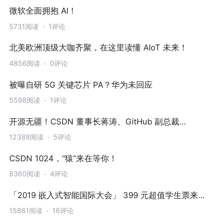
微软全面拥抱 AI！
5731阅读
1评论
北美欧洲顶级大咖齐聚，在这里读懂 AIoT 未来！
4856阅读
0评论
被曝自研 5G 关键芯片 PA？华为未回应
5598阅读
1评论
开源无疆！CSDN 董事长蒋涛、GitHub 副总裁
Thomas Dohmke 即将重磅对话
12388阅读
5评论
CSDN 1024，“猿”来在等你！
8360阅读
4评论
「2019 嵌入式智能国际大会」 399 元超值学生票来
啦，帮你豪省 2600 元！
15861阅读
16评论