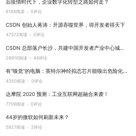
后疫情时代下，企业数字化转型之路如何走？
6186阅读
0评论
CSDN 创始人蒋涛：开源吞噬世界，得开发者得天下
47372阅读
0评论
CSDN 总部落户长沙，共建中国开发者产业中心城
市！
29916阅读
44评论
有“嗅觉”的电脑：英特尔神经拟态芯片能嗅出危险化学
品气味
4350阅读
0评论
达摩院 2020 预测：工业互联网超融合来袭！
7709阅读
0评论
44岁的微软如何刷新未来？
5927阅读
2评论