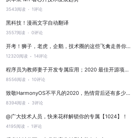
3543阅读
1评论
黑科技！漫画文字自动翻译
3557阅读
0评论
开考！狮子，老虎，企鹅，技术圈的这些飞禽走兽你认
识多少？
12320阅读
14评论
程序员为教师妻子开发专属应用；2020 最佳开源项目
出炉；中国构建全星地量子通信网|开发者周刊
8556阅读
10评论
致敬HarmonyOS不平凡的2020，热情背后还有多少期
待
8394阅读
3评论
@广大技术人员，快来花样解锁你的专属【1024】！
4195阅读
1评论