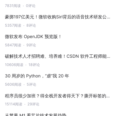
7831阅读
0评论
豪掷197亿美元！微软收购Siri背后的语音技术研发公
司
5357阅读
8评论
微软发布 OpenJDK 预览版！
5847阅读
9评论
破解技术人才招聘难、培养难！CSDN 软件工程师能
力认证标准正式开源开放
10606阅读
18评论
30 周岁的 Python，“虐”我 20 年
5606阅读
5评论
程序员很少加班？得全栈开发者得天下？撕开标签的技
术圈真实模样
15114阅读
29评论
从苹果 M1 看芯片技术发展趋势