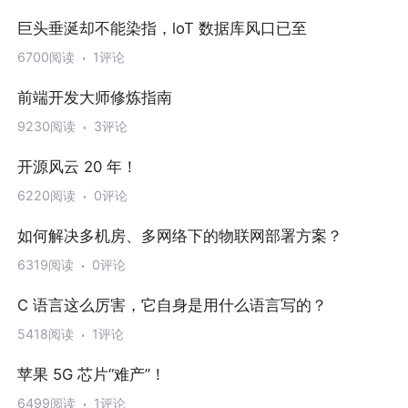
巨头垂涎却不能染指，loT 数据库风口已至
6700阅读
1评论
前端开发大师修炼指南
9230阅读
3评论
开源风云 20 年！
6220阅读
0评论
如何解决多机房、多网络下的物联网部署方案？
6319阅读
0评论
C 语言这么厉害，它自身是用什么语言写的？
5418阅读
1评论
苹果 5G 芯片“难产”！
6499阅读
1评论