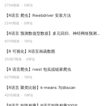
2734阅读
0评论
【R语言 爬虫】Rwebdriver 安装方法
2241阅读
0评论
【R语言 预测数值型数据】多元回归、神经网络预测数
值型目标变量
9379阅读
1评论
【R 可视化】R语言画函数图
20367阅读
0评论
【R 语言爬虫】rvest 包实战链家爬虫
6276阅读
1评论
【R语言 聚类比较】k-means 与dbscan
4205阅读
0评论
【R语言 矩阵相乘】R语言矩阵相乘100次