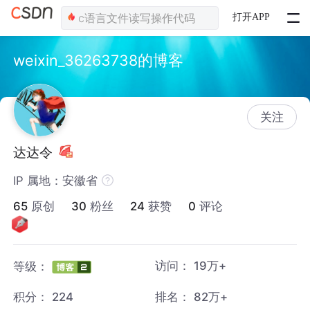
打开APP
weixin_36263738的博客
关注
达达令
IP 属地：安徽省
65
原创
30
粉丝
24
获赞
0
评论
访问：
19万+
等级：
积分：
224
排名：
82万+