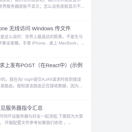
世界服务器皮肤不显示；怎么没有皮肤显示不
，我的世界自己皮肤显示不出来怎么办啊流程是
去cha...
ne 无线访问 Windows 传文件
经有句话是这么说的：世界上最遥远的距离，不是生与
果全家桶，手里 iPhone、桌上 MacBook，
 airdrop 而不是微信。是的，利用苹果
请求上发布POST（在React中）(示例
我在向/ login提交AJAX请求时收到错误
 JS创建一个登录路由，我知道该路由正在接收数据，因为它
}和typeof返回对象。this...
常见服务器指令汇总
时间开设服务器与好友一起流程,下面就为大家
。 开服配置文件参考如果我们修改 ，
ServerName=My Server上述代码段将导致服务器名称显