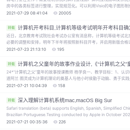
房中的各类标签进行整理，实现规范化。可以利用Visio的电子图形
与实际服务器、交换机等设备的正视后视面板相同，按照实物大小进
2021-07-29 08:41:04
20005
图者上手快，易于入门。举例如下：一、创建图纸在VISIO中新建一个
计算机开考科目,计算机等级考试明年开考科目确
转载
近日，北京教育考试院社会考试办公室有消息称，计算机等级考试北
必要的调整和安排，明年下半年将按照新科目开考，并启用新版合格
体报考安排是：一级B(DOS环境)接受新考生报考；一级(DOS环境)
2021-07-23 21:13:10
195
生报考，如果考生仍未通过一级(DOS环境)笔试、上机中任何一项，下半
计算机之父童年的故事作业设计,《“计算机之父”
转载
24*“计算机之父”童年的故事授课教师 杨学良一、教学目标：1、认识8个生字。2、学习带着问题默读课文。3、知
道阿兰 图灵成为计算机理论的奠基人与他小时侯勤于动脑、勇于实践
问题默读课文，培养自学能力。2、理解小阿兰童年的“怪”与长大成为
2021-07-21 10:04:39
158
黑板。四、教学时间：一课时。五、教学过程：(一)谈话导入，揭示课题
深入理解计算机系统mac,macOS Big Sur
转载
Safari translation (beta) supports English, Spanish, Simplified C
Brazilian Portuguese.Testing conducted by Apple in October 20
2021-07-21 00:35:36
226