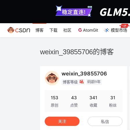
博客
下载
社区
AtomGit
模型市场
weixin_39855706的博客
weixin_39855706
码龄9年
博客等级
153
43
341
31
原创
点赞
收藏
粉丝
关注
私信