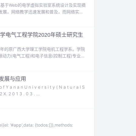
文基于Web的电学虚拟实验室系统设计及实现摘
的发展，网络教学迅速发展和普及，而网络实验
和地域限制的网络 化虚拟实验室环境成为迫切
技术实现的电学虚...
学电气工程学院2020年硕士研究生
38年的原广西大学理工学院电机工程学系。学院
动力(电气工程)和电子信息(控制工程)专业学
士工作站、程时杰院士工作站、李立浧院士工
. 专业，申请调剂...
发展与应用
0 2 X. 2 0 1 3 . 0 3 . ...
el: '#app',data: {todos:[]},methods: