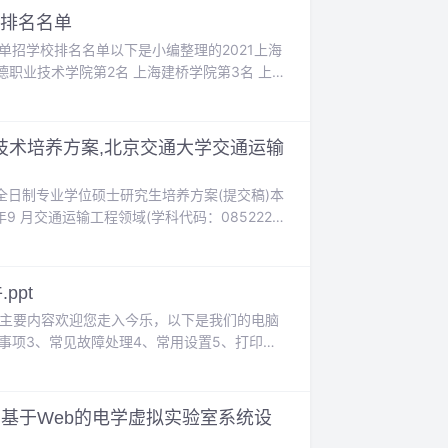
校排名名单
单招学校排名名单以下是小编整理的2021上海
德职业技术学院第2名 上海建桥学院第3名 上海
上海震旦职业学院第7名 上海立达职业技术学院
海...
术培养方案,北京交通大学交通运输
日制专业学位硕士研究生培养方案(提交稿)本
9 月交通运输工程领域(学科代码：085222
交通运输系统快速发展对交通运输工程领域规
ppt
用培训主要内容欢迎您走入今乐，以下是我们的电脑
意事项3、常见故障处理4、常用设置5、打印机
主要内容3ppt精选版硬件知识电脑硬件软件
训4pp...
基于Web的电学虚拟实验室系统设