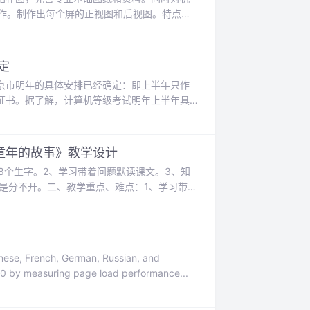
制作。制作出每个屏的正视图和后视图。特点是
行等比例缩放，打印出的图直观，并且对于作
图，点击文件中的页面设置，就...
定
京市明年的具体安排已经确定：即上半年只作
证书。据了解，计算机等级考试明年上半年具
和二级PASCAL只接受考生补考，不再接受新考
年必须补考一级(W...
童年的故事》教学设计
是分不开。二、教学重点、难点：1、学习带着
“计算机之父”有没有关系。三、教学准备：小
。师：同学们...
hinese, French, German, Russian, and
20 by measuring page load performance...