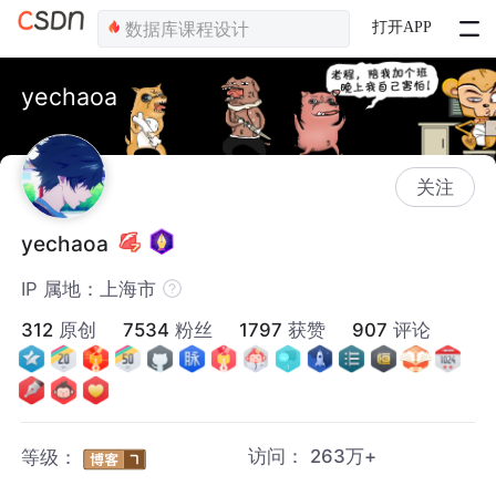
打开APP
yechaoa
关注
yechaoa
IP 属地：上海市
312
原创
7534
粉丝
1797
获赞
907
评论
访问：
263万+
等级：