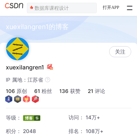
打开APP
xuexilangren1的博客
关注
xuexilangren1
IP 属地：江苏省
106
原创
61
粉丝
136
获赞
21
评论
访问：
14万+
等级：
积分：
2048
排名：
108万+