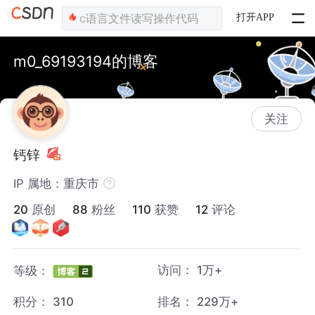
打开APP
m0_69193194的博客
关注
钙锌
IP 属地：重庆市
20
原创
88
粉丝
110
获赞
12
评论
访问：
1万+
等级：
积分：
310
排名：
229万+