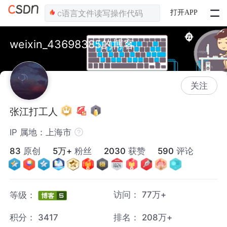
打开APP
weixin_43698385的博客
关注
张江打工人
IP 属地：上海市
83
原创
5万+
粉丝
2030
获赞
590
评论
访问：
77万+
等级：
积分：
3417
排名：
208万+