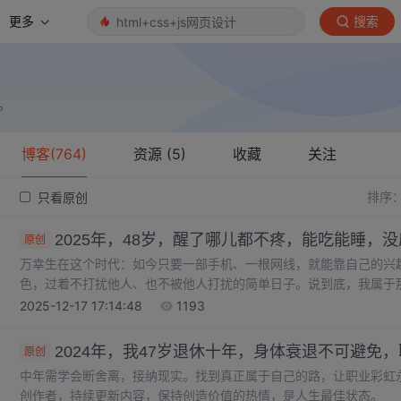
更多
搜索
。
博客(764)
资源 (5)
收藏
关注
排序
只看原创
2025年，48岁，醒了哪儿都不疼，能吃能睡，
原创
万幸生在这个时代：如今只要一部手机、一根网线，就能靠自己的兴
色，过着不打扰他人、也不被他人打扰的简单日子。说到底，我属于那
用应付酒局上的虚与委蛇，不用勉强自己融入陌生圈子，只对着喜欢的
2025-12-17 17:14:48
1193
心，自己活得轻松不费力，也不用勉强他人迁就，彼此都自在。不用被 
看想看的书，只输出想输出的内容，这种不被时间追着跑的自在，是
2024年，我47岁退休十年，身体衰退不可避免
原创
中年需学会断舍离，接纳现实。找到真正属于自己的路，让职业彩虹永
创作者，持续更新内容，保持创造价值的热情，是人生最佳状态。