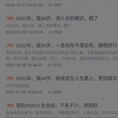
2024-12-27 09:24:55
1977
2023年，我46岁，进入关机模式，稳了
原创
2023年，我46岁，进入关机模式，稳了
2023-12-29 13:00:00
2585
2022年，我45岁，一息尚存不落征帆，静稳前
原创
多讲好书，我才不会被外界杂乱的信息干扰心智，才能看清前进的路
惑。但行好事，莫问前程。总之，人到中年，我会继续去掉妄念，改
征帆，静稳前行未来可期。音频：“Leo张大志”音频号更新260期，讲
2022-12-28 20:48:21
2375
2021年。人到中年，在时间越来越少、精力不济的现实面前，努力保
45岁，一息尚存不落征帆，静稳前行未来可期，这种“讲1天，剪辑2
2021年，我44岁，继续走在人生路上，更加踏
原创
2021年终总结
2021-12-30 12:00:00
2025
我的2020人生总结：不多不少，刚刚好
原创
我持续走在看书、讲书的路上，平静踏实有力，少有杂念。2020年