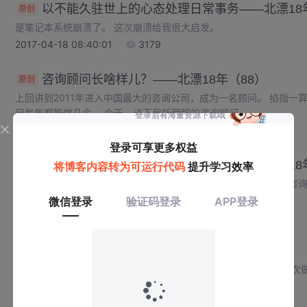
以不能久驻世上的心态处理日常事务——北漂18年
原创
是笔记本系统崩溃了。 这次崩溃给我很大启发。
2017-04-18 08:40:01
3179
咨询顾问长啥样儿？——北漂18年（88）
原创
上回讲到2011年进入中国最大的咨询公司，成为一名顾问。 掐指一算
目每年都能做几个。 今天，谈下我所理解的咨询顾问。
2017-04-14 10:35:45
3471
风气很好的公司也有不太那个的部门——北漂18年
原创
去咨询公司ZL上班时我34岁，算是年纪很大，经验很少的一类。咨
为向客户证明优秀，后者则是体力好——做项目是比较熬人的。
2017-03-24 09:44:27
3107
史上最短面试——北漂18年（86）
原创
之前提过，我面试人数超过3万，比大部分HR都多。 2009年，有
吗？” “不是。我面试别人。”
2017-03-17 09:00:11
3331
1