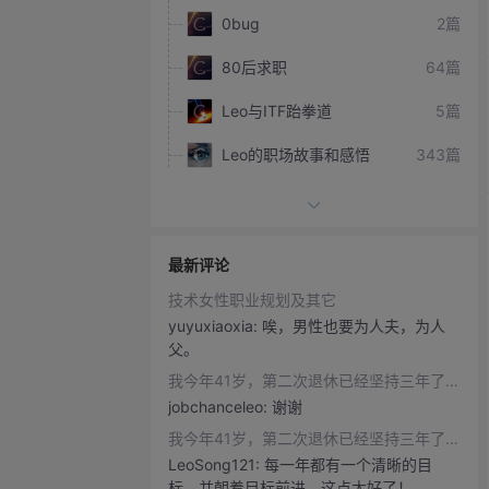
0bug
2篇
80后求职
64篇
Leo与ITF跆拳道
5篇
Leo的职场故事和感悟
343篇
Leo育儿经
3篇
leo荐书
14篇
最新评论
Leo读提问的智慧
3篇
技术女性职业规划及其它
yuyuxiaoxia:
唉，男性也要为人夫，为人
leo谈写作
1篇
父。
Leo谈创业
10篇
我今年41岁，第二次退休已经坚持三年了【2018年总结 】
jobchanceleo:
谢谢
Leo谈劳动法
6篇
我今年41岁，第二次退休已经坚持三年了【2018年总结 】
Leo谈大学生求职
20篇
LeoSong121:
每一年都有一个清晰的目
标，并朝着目标前进，这点太好了！