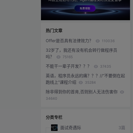
热门文章
Offer是否具有法律效力？
110036
32岁了，我还有没有机会转行做程序员
吗？
75165
不能干一辈子开发？？？
37435
英语，程序员永远的痛？？？//“不要倒在起
跑线上”课程介绍
35284
除非得到你的首肯,否则别人无法伤害你
34640
分类专栏
面试奇遇际
3篇