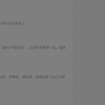
11年3月就收手了。
道（跟WTF有区别），后来升到黑带一段。虽然
马拉松、练攀岩、练轮滑，逐渐形成了自己对健