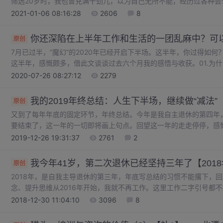
筛选20岁时，我也曾充满干劲儿，以为自己无所不能，经历过各种尝
现时间是最好的筛选器。它会帮我们轻装简行，也会给我们留下三观
2021-01-06 08:16:28
2606
8
报。模式固定想活的自由一些，首先要找到适合自己的模式。自201
索，确定了视频一日三更，音频一日一更的模式。模式固定之后，不必
你还深陷在上半年工作和生活的一团乱麻中？可以
原创
7月已过半，“魔幻”的2020年已经开启下半场。这半年，你过得如何
这半年，感慨颇多，借此文谈谈过去六个月我的感悟与收获。01.为
作？一直以来，我都有随身携带纸质笔记本和小卡片的习惯，主要是
2020-07-26 08:27:12
2279
并进行写作素材积累。在我看来，坚持日常记录纸质笔记有如下优点
多数人都明白，要想提升做事效率最需要做到的是长期保持专注，把
我的2019年终总结：人生下半场，继续做“减法”
原创
又到了每年年底的固定环节，年终总结。今年是我自主退休的第四年，
要结束了，这一年的一切即将画上句点。回望这一年的走走停停，感慨颇
词：学会放弃、接纳错误、理解系统、优化模式//a. 学会放弃年轻
2019-12-26 19:31:37
2761
2
随着年纪渐长和不断尝试，了解个人能力的边界，但仍然不服气。...
我今年41岁，第二次退休已经坚持三年了【2018
原创
2018年，是自我主导退休的第三年，年底写总结的习惯不能撂下，
念、提升思维从2016年开始，我就不再工作。这里工作二字引号都
至今，收入减少已成为常态，我也越发适应这样的生活。见见朋友、
2018-12-30 11:04:10
3096
8
最近才想明白——“退休待着不代表没有收入，我始终没有丧失赚钱的能力