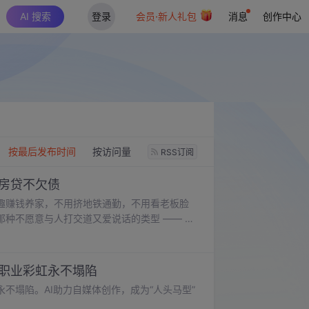
AI 搜索
登录
会员·新人礼包
消息
创作中心
：
按最后发布时间
按访问量
RSS订阅
没房贷不欠债
趣赚钱养家，不用挤地铁通勤，不用看老板脸
种不愿意与人打交道又爱说话的类型 —— 不
内容 “倾诉”，现在的生活节奏刚好契合本
KPI 推着赶工，不用为了凑更新而敷衍，只
以前从未体会过的从容。
，职业彩虹永不塌陷
不塌陷。AI助力自媒体创作，成为“人头马型”