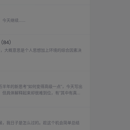
。今天继续……
84）
出过剪刀理论，大概意思是个人思想加上环境的综合因素决
半年的新思考“如何变得高级一点”，今天写出
，但具体解释起来却很难到位，有“其中有真
候，我日子是怎么过的。趁这个机会简单总结