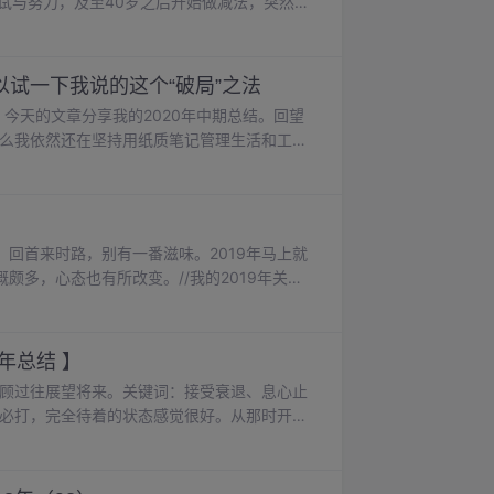
试与努力，及至40岁之后开始做减法，突然发
合的朋友、值得一做的事和长期投入之后的回
8年开始尝试直播、录制视频和音频，两年摸
在这方面..
试一下我说的这个“破局”之法
？今天的文章分享我的2020年中期总结。回望
什么我依然还在坚持用纸质笔记管理生活和工
工作原因，我喜欢靠手写来梳理日常沟通要点
：首先，纸质笔记可以有效提升工作效率。大
注意力放
回首来时路，别有一番滋味。2019年马上就
多，心态也有所改变。//我的2019年关键
时，我总觉得自己啥都行，只是没时间去做而已。
年总结 】
回顾过往展望将来。关键词：接受衰退、息心止
不必打，完全待着的状态感觉很好。从那时开始
看看书、午睡之后下楼溜溜，挺好。有件事我
”，这也是...