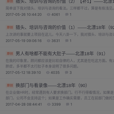
猎头、培训与咨询的价值（2）【补1】——北漂1
原创
简单谈下我对猎头、培训与咨询的看法。三样都干过，算是有些浅见
2017-05-26 10:44:20
4061
1
猎头、培训与咨询的价值（1）——北漂18年（9
原创
上次讲的事就要上项目在这儿，今天八卦一下，我对猎头、培训与咨
2017-05-19 09:06:16
3631
1
男人有啥都不能有大肚子——北漂18年（91）
原创
在我的印象里，顾问都应该是比较自律的人，尤其是在吃这方面。有
胖症，多半都不太行肚子本身说明了很多问题。
2017-05-12 18:39:10
4035
3
换部门与看录像——北漂18年（90）
原创
在企业做HR时，经常遇到有人要求换部门。行不行得看情况，如果
部门，公司不会支持这个；如果是工作确实需要，员工在前部门做的
2017-04-28 08:44:41
3399
1