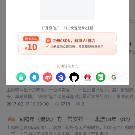
MBA的三条路——北漂18年（85）
原创
上上上次说到收手第三次创业开始找工作，我想找个咨询公司的职位
2017-03-16 08:43:30
2895
时来天地皆同力，运去英雄不自由——北漂18年（
原创
诺奖得主赫伯特·西蒙(Herbert A.Simon,1916～2001)提
定着一个人，像剪刀的两个片儿。
2017-02-24 11:22:36
4994
4
如何变得高级一点——北漂18年（83）
原创
上周和两位于总吃饭，一位确实痩了，一位说自己痩了。席间谈起我近
来，算是插播。 “高级”这个词是菲总对我最近文章的评价，意味很对
意，欲辩已忘言”的劲儿。
2017-02-17 10:39:00
3718
2
间隔年（退休）的日常安排——北漂18年（82）
原创
上周跟朋友聊起间隔年，朋友比较好奇闲着的时候，如果没项目的时
一下。自己的公号就是这么有个性，想到哪儿写到哪儿。