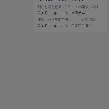
Leo谈学习系列
9篇
到底有没有救世主？？---Leo再谈IT培训
VajraPrajnaparamita:
感谢分享！
Leo谈生活
19篇
演绎、归纳与前言结构——Leo鉴书83
Leo谈离职
9篇
VajraPrajnaparamita:
赞赞赞赞哦哦
Leo谈薪水
8篇
Leo谈谈写简历
8篇
zhaopinpro
4篇
《程序员羊皮卷》书评
15篇
《程序员职场第一课》
5篇
书评
35篇
书评
31篇
写在MBA课程最后的日子里
2篇