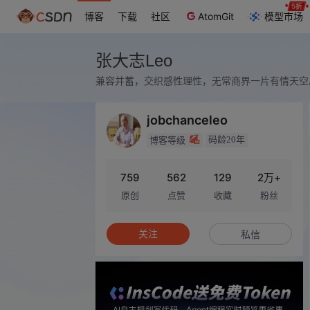
博客
下载
社区
AtomGit
模型市场
张大志Leo
兼容并蓄，交织感性理性，无常商界一片有情天空
jobchanceleo
码龄20年
博客等级
759
562
129
2万+
原创
点赞
收藏
粉丝
关注
私信