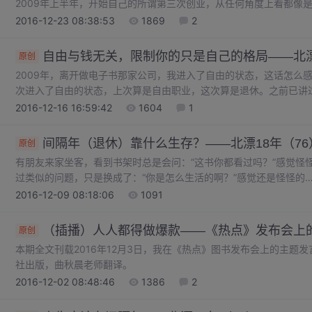
2009年上半年，开始自己的所谓第三次创业，从任何角度上看都像是
2016-12-23 08:38:53
1869
2
自由与钱无关，限制你的只是自己的格局——北漂
原创
2009年，离开做电子书那家公司，我进入了自由的状态，这话怎么感
次进入了自由的状态，上次算是自由职业，这次算是退休。之前已讲
2016-12-16 16:59:42
1604
1
间隔年（退休）靠什么生存？——北漂18年（76
原创
有朋友来家坐客，看到书架时总是会问：“这书你都看过吗？”感觉怪
过类似的问题，只是换成了：“你是怎么生活的啊？”感觉还是怪怪的
2016-12-09 08:18:06
1091
（插播）人人都得做爆款——《热点》发布会上
原创
本期全文刊载2016年12月3日，我在《热点》图书发布会上的主题
社出版，曲秋晨老师翻译。
2016-12-02 08:48:46
1386
2