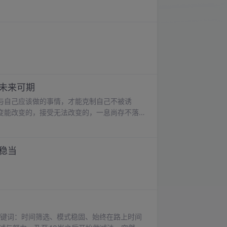
行未来可期
与自己应该做的事情，才能克制自己不被诱
变能改变的，接受无法改变的，一息尚存不落
书作品更新1048期，超过1万分钟，略多于
持节奏，反而让我内心充满期待。2022年，我
天，休息4天”的模式持续一年。
实稳当
关键词：时间筛选、模式稳固、始终在路上时间