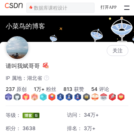
打开APP
小菜鸟的博客
关注
请叫我斌哥哥
IP 属地：湖北省
237
原创
1万+
粉丝
813
获赞
54
评论
访问：
34万+
等级：
积分：
3638
排名：
3万+