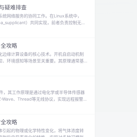
置与疑难排查
统网络服务的协同工作。在Linux系统中，
_supplicant）共同实现，前者负责控制无线
这类单板计算机，稳定的Wi-Fi连接是其作为
会遇到驱动未加载、配置错误或信号干扰等问
ig、
用全攻略
化边缘计算设备的核心技术。开机自启动机制
控、环境感知等场景至关重要。其原理通常基
n作为轻量级Python实现，为资源受限的嵌入
捷地操作摄像头等外设，实现图像采集功能。
要价值，能够显著提升设备的自主性与实
组件，其工作原理是通过电化学或半导体传感器
ave、Thread等无线协议，实现远程报警
，涉及响应阈值、误报率等关键技术指标。产品
差异化的法规要求。对于准备进入北美市场的
r协议等新兴技术标准。
Y全攻略
体引起的物理或化学特性变化，将气体浓度转