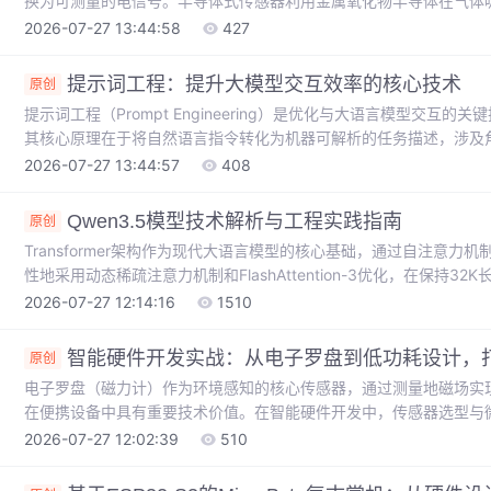
换为可测量的电信号。半导体式传感器利用金属氧化物半导体在气体
体的广谱检测，具有成本低、寿命长的优势，是物联网与智能家居安
2026-07-27 13:44:58
427
的气体检测技术能预防燃气泄漏引发的火灾与中毒事故，其技术价值
早期预警与自动处置。本文以经典的MQ-2半导体传感器与Arduin
提示词工程：提升大模型交互效率的核心技术
原创
准
提示词工程（Prompt Engineering）是优化与大语言模型交互
其核心原理在于将自然语言指令转化为机器可解析的任务描述，涉及
在AI应用开发中，良好的提示词设计能显著提升输出质量和工作效率
2026-07-27 13:44:57
408
研究等场景。随着大模型技术的普及，掌握提示词优化技巧已成为开发者必
Thought）和动态交互技术等高级方法，可帮助解决复杂问题并减少
Qwen3.5模型技术解析与工程实践指南
原创
Transformer架构作为现代大语言模型的核心基础，通过自注意力机
性地采用动态稀疏注意力机制和FlashAttention-3优化，在保持
类中量级模型通过数据质量提升、损失函数优化和模型蒸馏等技术，实
2026-07-27 12:14:16
1510
基准测试中超越70B级竞品。在实际部署中，开发者可结合fp16/int
4090/3090），平衡推理速度与计算资源消耗，适用于智能客服、
智能硬件开发实战：从电子罗盘到低功耗设计，
原创
电子罗盘（磁力计）作为环境感知的核心传感器，通过测量地磁场实
在便携设备中具有重要技术价值。在智能硬件开发中，传感器选型与微
平衡性能、功耗与系统集成。本文以指南伞为例，深入解析磁力计数
2026-07-27 12:02:39
510
盖从传感器原理到嵌入式系统实现的完整路径。通过具体工程实践，展
结合，构建稳定可靠的户外方向指示系统，为硬件创客和嵌入式开发