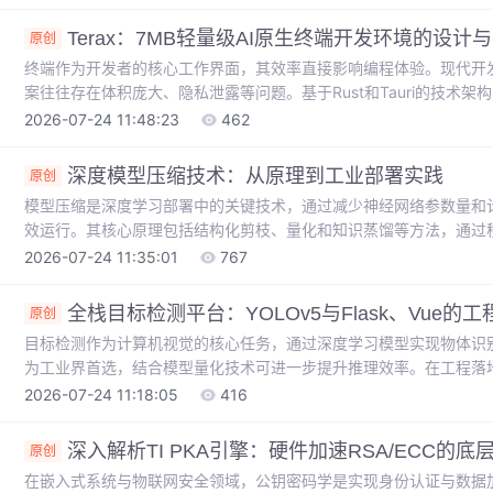
仅重新定义了参数效率的极限，更为边缘设备部署和快速领域适配提供
试中，TinyLoRA+RL方案仅用26字节参数就实现了91%的准确率。
Terax：7MB轻量级AI原生终端开发环境的设计
原创
终端作为开发者的核心工作界面，其效率直接影响编程体验。现代开发
案往往存在体积庞大、隐私泄露等问题。基于Rust和Tauri的技术架构
环境，将AI功能原生嵌入工作流。这种设计让开发者能在熟悉的命令
2026-07-24 11:48:23
462
功能，同时支持本地模型确保数据隐私。在实际应用中，Terax特
重效率与安全性的开发者提供了新的选择。
深度模型压缩技术：从原理到工业部署实践
原创
模型压缩是深度学习部署中的关键技术，通过减少神经网络参数量和
效运行。其核心原理包括结构化剪枝、量化和知识蒸馏等方法，通过
现模型轻量化。这些技术在移动端推理、边缘计算等场景具有重要价
2026-07-24 11:35:01
767
具链结合动态稀疏训练、混合精度量化等创新方法，在BERT、ResN
署时需考虑硬件兼容性，典型方案如PyTorch到TensorRT的转换链
全栈目标检测平台：YOLOv5与Flask、Vue的
原创
目标检测作为计算机视觉的核心任务，通过深度学习模型实现物体识别
为工业界首选，结合模型量化技术可进一步提升推理效率。在工程落地层
Vue.js实现前后端分离架构，形成完整的AI应用闭环。项目中涉及的Torc
2026-07-24 11:18:05
416
技术，不仅解决了高并发场景下的性能瓶颈，更体现了现代Web开发
监控、智能零售等场景具有广泛应用价值，也是大厂面试中展示工程
深入解析TI PKA引擎：硬件加速RSA/ECC的
原创
在嵌入式系统与物联网安全领域，公钥密码学是实现身份认证与数据