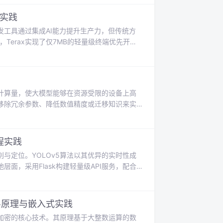
了新思路。实验显示，在GSM8K数学基准测
与实践
工具通过集成AI能力提升生产力，但传统方
，Terax实现了仅7MB的轻量级终端优先开发
行环境中直接使用代码补全、智能调试等AI辅助
别适合快速原型开发、项目维护调试等场景，为注
计算量，使大模型能够在资源受限的设备上高
移除冗余参数、降低数值精度或迁移知识来实
值，能显著降低内存占用和计算延迟。现代工
et等模型上实现了10倍以上的压缩率。工业部
可提升4.8倍推理速度。当前前
工程实践
与定位。YOLOv5算法以其优异的实时性成
面，采用Flask构建轻量级API服务，配合
hScript模型转换、Celery异步任务等关键
与AI工程化的深度融合。此类全栈项目在安防
能力的优质
底层原理与嵌入式实践
加密的核心技术。其原理基于大整数运算的数