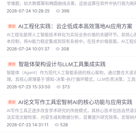
学难题，如大数模幂和椭圆曲线点乘，这些运算在软件中执行极为耗
应运而生，它通过专用协处理器并行处理复杂运算，释放主CPU资源
2026-07-24 10:28:25
396
锁、支付终端）至关重要，能显著提升TLS/DTLS握手、数字签名
置的PKA引擎为例，详解其如何通过PKCP指令集、模幂优化及EC
AI工程化实践：云企低成本高效落地AI应用方案
原创
AI工程化是将人工智能技术转化为实际业务价值的关键环节。其核心
本控制，将AI能力稳定集成到现有系统中。在技术价值层面，AI工
现资源利用率最大化。当前在智能客服、内容生成、数据分析等应用
2026-07-24 10:01:37
308
步处理等技术手段，企业可以在控制成本的同时获得可靠的AI能力。
Spring AI框架集成大模型API，结合Redis缓存和消息队列优化，
智能体架构设计与LLM工具集成实践
原创
智能体（Agent）作为现代人工智能系统的核心架构，通过整合大语言
理。其核心原理基于'感知-决策-执行'循环模式，LLM负责决策，
工具描述（如OpenAPI格式）和动态工具选择策略（嵌入相似度匹
2026-07-23 15:33:50
373
泛应用于客服机器人、自动化流程等场景，能显著提升任务处理效率
统稳定性和安全性。
AI论文写作工具宏智树AI的核心功能与应用实践
原创
AI写作工具正逐步改变学术研究的传统模式，其核心技术包括自然语言
法实现文献检索、内容生成和数据分析，显著提升研究效率。宏智树A
究方法推荐和数据分析等核心功能，特别适合处理跨学科研究课题。
2026-07-23 14:31:11
528
理能力和前沿文献追踪能力，同时需注意遵循学术伦理规范。合理使用