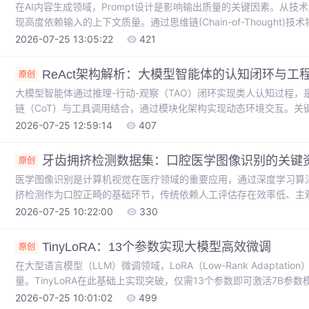
在AI内容生成领域，Prompt设计是影响输出质量的关键因素。从
现高度依赖输入的上下文质量。通过思维链(Chain-of-Thought
(Role-Playing)方法设定专业身份，可以显著提升生成内容的
2026-07-25 13:05:22
421
报告等商业化场景中展现出巨大价值，某跨境电商案例显示优化后的Pr
输出约束和温度参数调节等技巧，能够帮助开发者构建更具竞争力的A
ReAct架构解析：大模型智能体的认知闭环与工
原创
大模型智能体通过推理-行动-观察（TAO）闭环实现类人认知过程，
链（CoT）与工具调用结合，通过模块化架构实现动态环境交互。关
混合推理模式，在金融风控、智能客服等场景中显著提升任务准确率。
2026-07-25 12:59:14
407
优化策略，使复杂决策响应时间从分钟级降至秒级。这种认知框架为构
体技术从实验室走向产业落地。
牙齿拥挤检测数据集：口腔医学图像识别的关键
原创
医学图像识别是计算机视觉在医疗领域的重要应用，通过深度学习算
挤检测作为口腔正畸的基础环节，传统依赖人工评估存在效率低、主
化解决方案，能够通过边界框精准定位牙齿拥挤区域，大幅提升诊断效
2026-07-25 10:22:00
330
专业标注的图像，同时支持VOC和YOLO两种标注格式，为算法开
于开发口腔正畸辅助诊断系统，通过YOLO等目标检测框架，可以实
TinyLoRA：13个参数实现大模型高效微调
原创
在大型语言模型（LLM）微调领域，LoRA（Low-Rank Adapta
量。TinyLoRA在此基础上实现突破，仅需13个参数即可激活7B
全共享架构和高精度存储，结合强化学习（RL）框架，在数学推理
2026-07-25 10:01:02
499