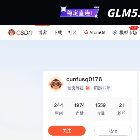
博客
下载
社区
AtomGit
模型市场
cunfusq0176
码龄12年
博客等级
244
1974
1559
21
原创
点赞
收藏
粉丝
关注
私信