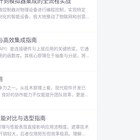
硬件设计到模拟器集成的全流程实战
微控制器对物理设备进行编程控制，实现特定
制化的智能设备，极大地推动了物联网和创意
型，它综合运用了处理器性能优化、外设驱
MicroByte的复古掌机，深入探讨了硬件选型
核心与FreeRTOS多任务系
解析与高效集成指南
API）是连接硬件与上层应用的关键桥梁，它通
用的函数库。其核心原理在于抽象与分层，将
，极大提升了开发效率和代码可维护性。从技术
保产品参数一致性的基石。在BMS生产测试、设
免人为失误，显著提升生产效率和产
用
争力之一。从技术原理上看，现代软件开发已
%。良好的协作能力不仅能提升团队效率，更是个
方法，技术专家可以显著提升团队协作效率。
降低60%的知识流失率。对于年薪50万以上的
2D性能对比与选型指南
层原理与性能表现直接影响应用流畅度。遮罩技术
但开销较大，后者仅限矩形但效率极高。理解这