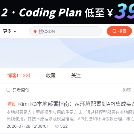
更多
搜索
博客(1123)
收藏
关注
排序
只看原创
Kimi K3本地部署指南：从环境配置到API集成实
原创
本地部署是人工智能模型应用的重要方式，通过将模型部署在本地服
离线使用。其技术原理涉及模型推理、API封装和环境依赖管理，核
在自然语言处理、批量数据处理和敏感业务场景中具有广泛应用。本文以K
2026-07-28 12:38:01
522
型优化等热词，详细解析本地部署的环境准备、依赖检查、服务启动