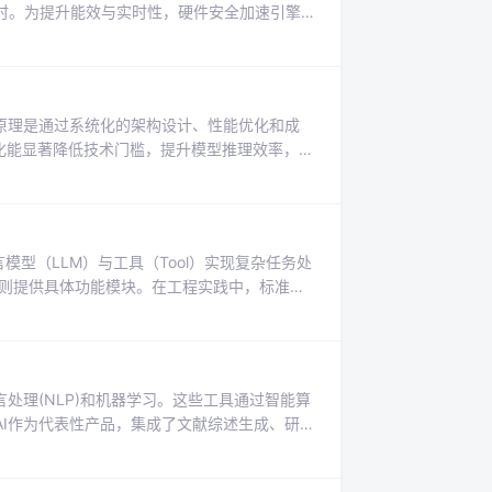
时。为提升能效与实时性，硬件安全加速引擎
。这种技术对于功耗敏感的设备（如智能门
验证等场景的性能。本文以德州仪器无线MCU内
C点乘硬件加速，为嵌入式安全提供坚实的算
原理是通过系统化的架构设计、性能优化和成
程化能显著降低技术门槛，提升模型推理效率，实
场景中，通过合理的模型选型、缓存策略和异
特别是对于依赖云服务的中小企业，采用
能够有效应对AI落地过程中的性能
模型（LLM）与工具（Tool）实现复杂任务处
工具则提供具体功能模块。在工程实践中，标准化
配、规则优先、LLM决策）是关键。这种架构广
和灵活性。通过安全护栏和权限控制，确保系
处理(NLP)和机器学习。这些工具通过智能算
I作为代表性产品，集成了文献综述生成、研
在实际应用中，该工具展现出优秀的中英文处
AI写作助手可以优化科研工作流程，但研究