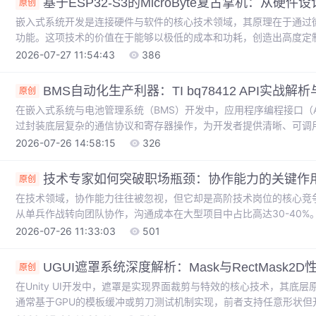
基于ESP32-S3的MicroByte复古掌机：从
原创
嵌入式系统开发是连接硬件与软件的核心技术领域，其原理在于通过
功能。这项技术的价值在于能够以极低的成本和功耗，创造出高度定
电子项目的发展。在众多应用场景中，复古游戏机的自制项目尤为典
2026-07-27 11:54:43
386
动、实时系统与模拟器技术。本文聚焦于使用ESP32-S3芯片构建名为
中关于SPI屏幕与I2S音频的工程权衡，并详细解析了如何将开源模拟器
BMS自动化生产利器：TI bq78412 API实战
原创
在嵌入式系统与电池管理系统（BMS）开发中，应用程序编程接口（
过封装底层复杂的通信协议和寄存器操作，为开发者提供清晰、可调
UART、I2C等总线通信细节隐藏，使工程师能聚焦于业务逻辑设计
2026-07-26 14:58:15
326
价值看，优秀的API不仅能降低开发门槛，更是实现生产自动化、确
备校准、参数批量配置等场景中，通过API进行自动化操作，可以避
技术专家如何突破职场瓶颈：协作能力的关键作
原创
在技术领域，协作能力往往被忽视，但它却是高阶技术岗位的核心竞
从单兵作战转向团队协作，沟通成本在大型项目中占比高达30-40
人职业发展的关键突破点。通过流程可视化、会议管理和文档沉淀等
2026-07-26 11:33:03
501
在实际工程实践中，这些技能已被证明能提升40%的接口联调效率，
技术专家来说，掌握这些协作技能是突破职业天花板的重要途径。
UGUI遮罩系统深度解析：Mask与RectMask
原创
在Unity UI开发中，遮罩是实现界面裁剪与特效的核心技术，其底
通常基于GPU的模板缓冲或剪刀测试机制实现，前者支持任意形状