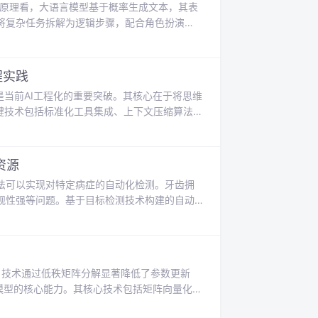
技术原理看，大语言模型基于概率生成文本，其表
)技术将复杂任务拆解为逻辑步骤，配合角色扮演
专业度和可用性。这些方法在电商文案生成、金融分析
ompt使内容生成效率提升15倍。掌握结构化
I
程实践
是当前AI工程化的重要突破。其核心在于将思维
键技术包括标准化工具集成、上下文压缩算法和
ReAct架构支持并行工具调用和预测预加载等
建可靠AI系统提供了新范式，正在推动智能
资源
法可以实现对特定病症的自动化检测。牙齿拥
观性强等问题。基于目标检测技术构建的自动
率和一致性。牙齿拥挤数据集提供了3206张
发提供了高质量的训练数据。该数据集特别适用
现牙齿拥挤程度的快速评估，为临床决策提供可
tion）技术通过低秩矩阵分解显著降低了参数更新
参数模型的核心能力。其核心技术包括矩阵向量化、
等任务上达到接近全量微调的效果。这一发现不