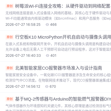
言模型的私有化部署实践。
树莓派Wi-Fi连接全攻略：从硬件驱动到网络配
原创
无线网络连接是嵌入式设备接入网络的基础，其核心在于硬件驱动与系
Wi-Fi功能通常由内核驱动模块（如brcmfmac）和用户态服务（如wpa
网卡硬件，后者则处理网络认证与加密协议（如WPA2）。对于树莓派
2026-07-27 16:58:25
466
物联网节点、家庭服务器或开发平台的关键。在实际部署中，用户常
题。本文聚焦于树莓派平台，深入解析如何通过命令行工具（如iwconf
行空板K10 MicroPython开机自启动与摄像头调
原创
在嵌入式系统和物联网开发中，开机自启动与摄像头调用是构建自动
允许设备上电后无需人工干预即可自动运行预设程序，这对于智能监
于系统启动流程，通过配置特定的启动脚本文件来实现。MicroPytho
2026-07-27 16:40:33
401
式设备提供了高效的开发方式。通过结合硬件驱动库，开发者可以便
这一技术组合在智能门铃、安防监控、环境监测等应用场景中具有重
北美智能家居CO报警器市场准入与设计指南
原创
智能家居安全设备中，一氧化碳(CO)报警器是涉及生命安全的核心
检测空气中CO浓度。在物联网技术推动下，现代CO报警器普遍集成Z-W
和数据分析功能。北美市场对此类产品有严格的UL 2034认证要求
2026-07-27 14:56:12
670
设计需考虑传感器选型、联网功能实现等工程问题，同时要符合各州
厂商，需要特别关注加州SB-183法案等最新法规动态，以及Matte
基于MQ-2传感器与Arduino的智能燃气报警器DI
原创
气体传感器作为环境感知的关键元件，其核心原理是通过检测目标气