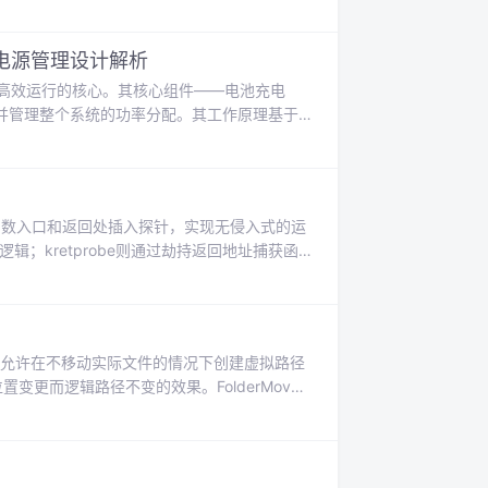
其在移动端和复杂UI场景中。本文聚焦于UGUI的
比两者的渲染流程、性能开销及适用场景。针对常见
帮助开发者在
态电源管理设计解析
、高效运行的核心。其核心组件——电池充电
并管理整个系统的功率分配。其工作原理基于
。这项技术的核心价值在于实现了智能的**
与系统供电的功率分配，防止适配器过载，保障
等对电源管理要求苛刻的场景。本文以德州仪
核函数入口和返回处插入探针，实现无侵入式的运
辑；kretprobe则通过劫持返回地址捕获函
延迟分析等场景具有重要价值，特别是在高频
robe可与eBPF技术结合，兼顾灵活性与安全
统特性，它允许在不移动实际文件的情况下创建虚拟路径
更而逻辑路径不变的效果。FolderMove
了完美的存储解决方案。该工具通过创建符号
存储设备，既释放了原磁盘空间，又确保所有
件，有效解决了传