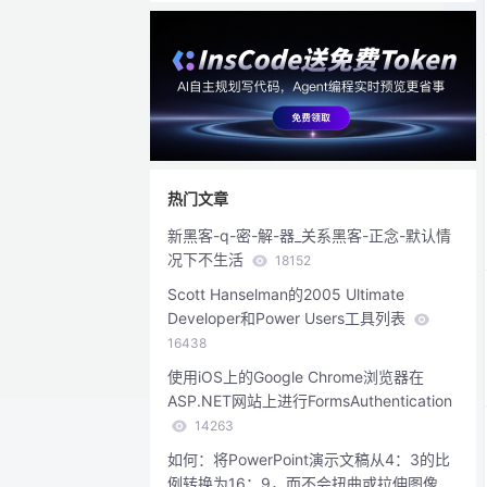
热门文章
新黑客-q-密-解-器_关系黑客-正念-默认情
况下不生活
18152
Scott Hanselman的2005 Ultimate
Developer和Power Users工具列表
16438
使用iOS上的Google Chrome浏览器在
ASP.NET网站上进行FormsAuthentication
14263
如何：将PowerPoint演示文稿从4：3的比
例转换为16：9，而不会扭曲或拉伸图像