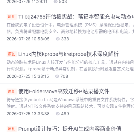
两种原理差异对于优化渲染性能、控制Draw Call数量至关重要，尤
2026-07-26 11:29:11
503
Mask与RectMask2D组件，通过源码解析与实测数据，深入对
的滚动列表、头像框等高频需求，提供清晰的选型策略与优化实践，
TI bq24765评估板实战：笔记本智能充电与动
原创
在便携式电子设备设计中，电源管理系统（PMS）是确保设备稳定
器，负责将适配器电能安全、高效地转换为电池所需的电压和电流，
同步降压转换拓扑，通过精确的电压和电流闭环控制实现高效电能转换
2026-07-26 10:58:05
338
动态电源管理（DPM）**，能够在系统负载突变时，动态调整充电
用户体验的连贯性。这使其广泛应用于高性能笔记本电脑、平板电脑
Linux内核kprobe与kretprobe技术深度解析
原创
器（T
动态追踪技术是Linux内核开发与性能分析的核心工具，通过在内
行时观测。kprobe基于断点异常机制，在函数执行时触发自定义处理逻
数返回值，两者协同可完整追踪函数调用链。这种技术在性能优化、
2026-07-25 15:38:15
708
交易、网络协议栈等对实时性要求极高的领域。现代Linux内核中，kp
性，成为构建可观测性系统的关键技术组件。
使用FolderMove高效迁移B站录播文件
原创
符号链接(Symbolic Link)是Windows系统中的重要文件系
映射。通过NTFS文件系统支持的目录联结技术，可以实现文件物理位置变
工具基于这一原理，为B站UP主等需要管理大量视频文件的用户提供
2026-07-25 13:33:38
489
链接，在保持原有目录结构的同时，将大容量录播文件安全迁移至新
应用程序继续正常访问。特别适合处理B站录播姬生成的分散视频文
Prompt设计技巧：提升AI生成内容商业价值
原创