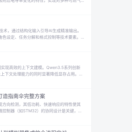
吸附后电导率变化的特性，实现对多种可燃气
全监测的常用方案。在家庭安全场景中，可靠
在于通过本地实时监测与智能算法，实现风险
o开发板为核心，详细解析从信号调理、传感器校
的关键技术，通过结构化输入引导AI生成精准输出。
角色设定、任务分解和格式控制等技术要素。
，特别适用于技术文档生成、代码辅助和学术
备技能，其中思维链提示（Chain-of-
AI幻觉现象。
制实现高效的上下文建模。Qwen3.5系列创新
32K长上下文处理能力的同时显著降低显存占用。这
现了参数效率的突破性进展，14B版本在多项
8量化方案和消费级显卡（如RTX
代
打造指南伞完整方案
现方向检测，其低功耗、快速响应的特性使其
控制器（如STM32）的协同设计是关键，需
据校准、倾斜补偿算法及低功耗电路设计，涵
示如何将电子罗盘与LED显示、电源管理模块
者提供可复用的开发框架与调试方法论。