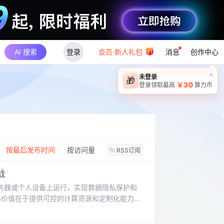
AI 搜索
登录
会员·新人礼包
消息
创作中心
×
未登录
🎁
￥30
登录领取最高
算力币
：
按最后发布时间
按访问量
RSS订阅
战
务器或个人设备上运行，实现数据隐私保护和
心价值在于提供可控的计算资源和定制化能力。
imi K3开源项目为例，结合API调用和模
和性能调优全流程，帮助开发者快速掌握大语